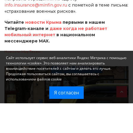
info.insurance@minfin.gov.ru
с пометкой в теме письма:
«страхование военных рисков».
Читайте
новости Крыма
первыми в нашем
Telegram-канале и
даже когда не работает
мобильный интернет
в национальном
мессенджере MAX.
Новости МирТесен
Сайт использует сервис веб-аналитики Яндекс Метрика с помощью
технологии «cookie». Это позволяет нам анализировать
взаимодействие посетителей с сайтом и делать его лучше.
Продолжая пользоваться сайтом, вы соглашаетесь с
использованием файлов cookie
Я согласен
При атаке на крупный логистический комплекс в Симферополе
удалось сохранить часть товаров