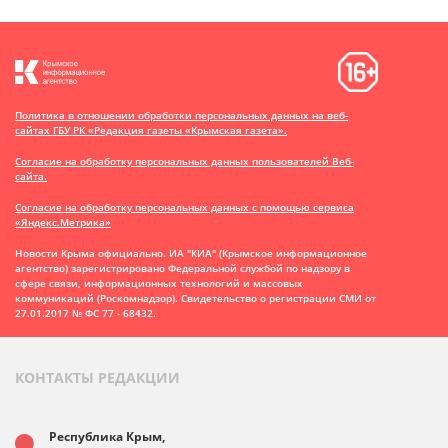
Политика в отношении обработки персональных данных на веб-
сайтах ГБУ РК «Редакция газеты «Крымская газета».
Согласие на обработку персональных данных пользователей Веб-
сайта.
Согласие на обработку персональных данных с помощью сервиса
«Яндекс.Метрика»
Новости Крыма официально. ИА "КИА" (Крымское информационное
агентство)
зарегистрировано Федеральной службой по надзору в
сфере связи, информационных технологий и массовых
коммуникаций (Роскомнадзор). Свидетельство о регистрации СМИ от
27.01.2017 № ФС 77 - 68432.
КОНТАКТЫ РЕДАКЦИИ
Республика Крым,