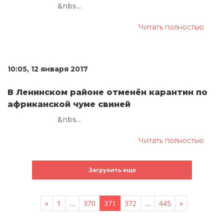
&nbs...
Читать полностью
10:05, 12 января 2017
В Ленинском районе отменён карантин по
африканской чуме свиней
&nbs...
Читать полностью
Загрузить еще
«
1
…
370
371
372
…
445
»