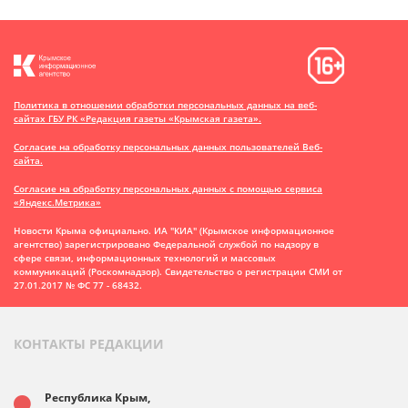
Политика в отношении обработки персональных данных на веб-
сайтах ГБУ РК «Редакция газеты «Крымская газета».
Согласие на обработку персональных данных пользователей Веб-
сайта.
Согласие на обработку персональных данных с помощью сервиса
«Яндекс.Метрика»
Новости Крыма официально. ИА "КИА" (Крымское информационное
агентство)
зарегистрировано Федеральной службой по надзору в
сфере связи, информационных технологий и массовых
коммуникаций (Роскомнадзор). Свидетельство о регистрации СМИ от
27.01.2017 № ФС 77 - 68432.
КОНТАКТЫ РЕДАКЦИИ
Республика Крым,