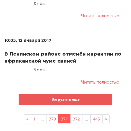
&nbs...
Читать полностью
10:05, 12 января 2017
В Ленинском районе отменён карантин по
африканской чуме свиней
&nbs...
Читать полностью
Загрузить еще
«
1
…
370
371
372
…
445
»