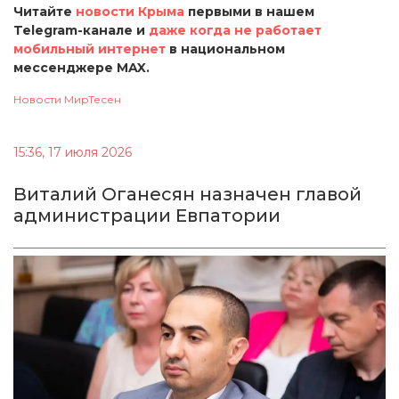
Читайте
новости Крыма
первыми в нашем
Telegram-канале и
даже когда не работает
мобильный интернет
в национальном
мессенджере MAX.
Новости МирТесен
15:36, 17 июля 2026
Виталий Оганесян назначен главой
администрации Евпатории