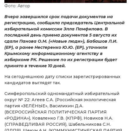
Фото: Автор
Вчера завершился срок подачи документов на
регистрацию, сообщила председатель Центральной
избирательной комиссии Элла Памфилова. В
последний день приема документов 5 августа их
сдали Панова О.М. («Новые люди»), Бабашов Л.И.
(ЕР), а ранее Нестеренко Ю.Ю. (ЕР), уточнили
Крымскому информационному агентству в
избиркоме РК. Решение по их регистрации будет
принято в течение 10 дней.
На сегодняшнюю дату списки зарегистрированных
кандидатов выглядят так.
Симферопольский одномандатный избирательный
округ № 22: Агеев С.А. (Российская экологическая
партия «ЗЕЛЁНЫЕ», Василихин Д.А.
(ВСЕРОССИЙСКАЯ ПОЛИТИЧЕСКАЯ ПАРТИЯ
«РОДИНА»), Коваленко Г.В. (КПРФ), Новиков Н.А.
(СПРАВЕДЛИВАЯ РОССИЯ), Шабельникова С.Н.
(ЛДПР), Шекун А.Н. (КОММУНИСТИЧЕСКАЯ ПАРТИЯ