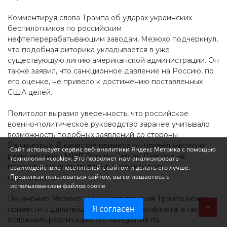
Комментируя слова Трампа об ударах украинских
беспилотников по российским
нефтеперерабатывающим заводам, Мезюхо подчеркнул,
что подобная риторика укладывается в уже
существующую линию американской администрации. Он
также заявил, что санкционное давление на Россию, по
его оценке, не привело к достижению поставленных
США целей.
Политолог выразил уверенность, что российское
военно-политическое руководство заранее учитывало
возможность подобных заявлений со стороны
Вашингтона. В качестве примера он привёл жёсткую
Сайт использует сервис веб-аналитики Яндекс Метрика с помощью
реакцию главы МИД России Сергея Лаврова на
технологии «cookie». Это позволяет нам анализировать
предыдущие высказывания американских
взаимодействие посетителей с сайтом и делать его лучше.
Продолжая пользоваться сайтом, вы соглашаетесь с
представителей.
использованием файлов cookie
По мнению Мезюхо, нынешняя позиция Трампа может
Я согласен
привести к дальнейшей эскалации конфликта, а также
осложнить реализацию его инициатив по